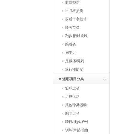
髌骨损伤
半月板损伤
前后十字韧带
膝关节炎
跑步膝/跳跃膝
跟腱炎
扁平足
足跟痛/骨刺
退行性病变
运动项目分类
篮球运动
足球运动
其他球类运动
跑步运动
骑行/徒步/户外
训练/舞蹈/瑜伽