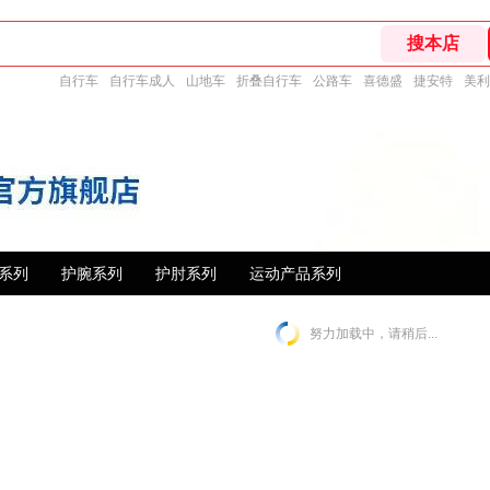
自行车
自行车成人
山地车
折叠自行车
公路车
喜德盛
捷安特
美利
系列
护腕系列
护肘系列
运动产品系列
努力加载中，请稍后...