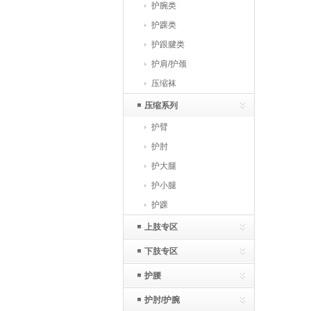
护腕类
护踝类
护跟腱类
护肩/护颈
压缩袜
压缩系列
护臂
护肘
护大腿
护小腿
护踝
上肢专区
下肢专区
护腰
护肘/护腕