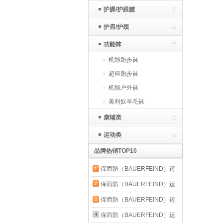
护踝/护跟腱
护肩/护颈
功能袜
机能跑步袜
超轻跑步袜
机能户外袜
美利奴羊毛袜
康辅类
运动类
品牌热销TOP10
保而防（BAUERFEIND）运
动护膝篮球跑步羽毛球护膝盖
保而防（BAUERFEIND）运
半月板韧带损伤防护关节运动
动护膝篮球跑步羽毛球护膝盖
保而防（BAUERFEIND）运
护具 新款银钛灰防滑款 3
半月板韧带损伤防护关节运动
动护膝篮球跑步羽毛球护膝盖
保而防（BAUERFEIND）运