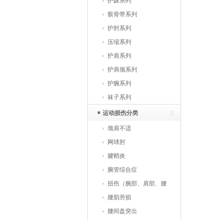
护踝系列
髌骨带系列
护肘系列
压缩系列
护肩系列
护肩颈系列
护腕系列
袜子系列
运动损伤分类
颈肩不适
网球肘
腱鞘炎
腕管综合症
扭伤（腕部、肩部、腰
部、踝部）
腰肌劳损
腰间盘突出